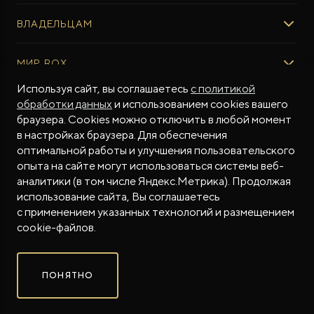
ВЫБОР И ПОКУПКА
ВЛАДЕЛЬЦАМ
Авто в наличии
Консультация эксперта ROX
СЕРВИС
МИР ROX
Тест-драйв
Сервис ROX
Специальные предложения
Регламент ТО
Используя сайт, вы соглашаетесь
с политикой
О БРЕНДЕ
обработки данных
и использованием cookies вашего
ФИНАНСЫ И УСЛУГИ
Программное обеспечение
Бренд ROX
браузера. Cookies можно отключить в любой момент
ROX ADAMAS
Финансовые программы
ПОДДЕРЖКА
Дизайн Pininfarina
в настройках браузера. Для обеспечения
Совершенно новый флагманский внедорожник
Рассчитать кредит
от 9 300 000 ₽*
Гарантия производителя
МЫ В СОЦСЕТЯХ
Новости
оптимальной работы и улучшения пользовательского
Трейд-ин
Контракт гарантийной поддержки
СМИ о нас
опыта на сайте могут использоваться системы веб-
аналитики (в том числе Яндекс.Метрика). Продолжая
Калькулятор трейд-ин
Помощь на дорогах
Истории владельцев
использование сайта, Вы соглашаетесь
Страхование
Руководства по эксплуатации
Часто задаваемые вопросы
с применением указанных технологий и размещением
Магазин приложений ROX
СОТРУДНИЧЕСТВО
© 2026
cookie-файлов.
Контакты
ROX в соцсетях
ROX в соцсетях
ROX в соцсетях
Правовая информация
ПОНЯТНО
Сделано в ПЕРКС