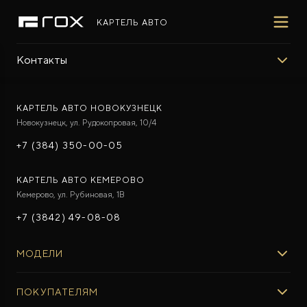
КАРТЕЛЬ АВТО
Контакты
ПОКУПАТЕЛЯМ
ВЛАДЕЛЬЦАМ
МИР ROX
МОДЕЛИ
ВЫБОР И ПОКУПКА
СЕРВИС
О БРЕНДЕ
КАРТЕЛЬ АВТО НОВОКУЗНЕЦК
Новокузнецк, ул. Рудокопровая, 10/4
ФИНАНСЫ И УСЛУГИ
ПОДДЕРЖКА
СОТРУДНИЧЕСТВО
+7 (384) 350-00-05
КАРТЕЛЬ АВТО КЕМЕРОВО
Кемерово, ул. Рубиновая, 1В
+7 (3842) 49-08-08
ROX 01
Гибридный внедорожник премиум-класса
МОДЕЛИ
Cкоро появится
ROX 01
ПОКУПАТЕЛЯМ
ROX ADAMAS