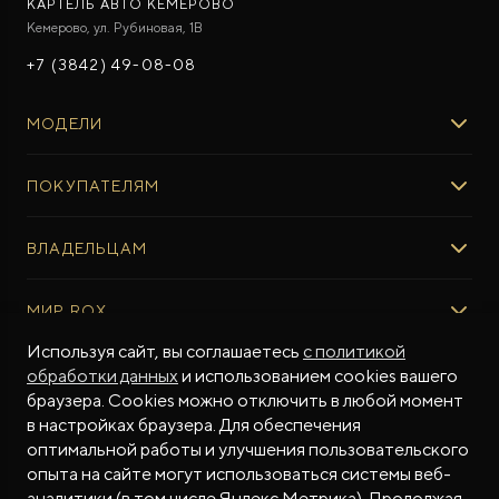
КАРТЕЛЬ АВТО КЕМЕРОВО
Кемерово, ул. Рубиновая, 1В
+7 (3842) 49-08-08
МОДЕЛИ
ROX 01
ПОКУПАТЕЛЯМ
ROX ADAMAS
ВЫБОР И ПОКУПКА
ВЛАДЕЛЬЦАМ
Авто в наличии
Консультация эксперта ROX
СЕРВИС
МИР ROX
Тест-драйв
Сервис ROX
Специальные предложения
Регламент ТО
Используя сайт, вы соглашаетесь
с политикой
О БРЕНДЕ
обработки данных
и использованием cookies вашего
ФИНАНСЫ И УСЛУГИ
Программное обеспечение
Бренд ROX
браузера. Cookies можно отключить в любой момент
Финансовые программы
ПОДДЕРЖКА
Дизайн Pininfarina
в настройках браузера. Для обеспечения
Рассчитать кредит
Гарантия производителя
МЫ В СОЦСЕТЯХ
Новости
оптимальной работы и улучшения пользовательского
Трейд-ин
Контракт гарантийной поддержки
СМИ о нас
опыта на сайте могут использоваться системы веб-
аналитики (в том числе Яндекс.Метрика). Продолжая
Калькулятор трейд-ин