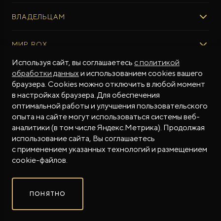
ВЫБОР И ПОКУПКА
ВЛАДЕЛЬЦАМ
Авто в наличии
Консультация эксперта ROX
СЕРВИС
МИР ROX
Тест-драйв
Сервис ROX
Специальные предложения
Регламент ТО
Используя сайт, вы соглашаетесь
с политикой
О БРЕНДЕ
обработки данных
и использованием cookies вашего
ФИНАНСЫ И УСЛУГИ
Программное обеспечение
Бренд ROX
браузера. Cookies можно отключить в любой момент
ROX ADAMAS
Финансовые программы
ПОДДЕРЖКА
Дизайн Pininfarina
в настройках браузера. Для обеспечения
Совершенно новый флагманский внедорожник
Рассчитать кредит
от 9 300 000 ₽*
Гарантия производителя
МЫ В СОЦСЕТЯХ
Новости
оптимальной работы и улучшения пользовательского
Трейд-ин
Контракт гарантийной поддержки
СМИ о нас
опыта на сайте могут использоваться системы веб-
аналитики (в том числе Яндекс.Метрика). Продолжая
Калькулятор трейд-ин
Помощь на дорогах
Истории владельцев
использование сайта, Вы соглашаетесь
Страхование
Руководства по эксплуатации
Часто задаваемые вопросы
с применением указанных технологий и размещением
Магазин приложений ROX
СОТРУДНИЧЕСТВО
© 2026
cookie-файлов.
Контакты
ROX в соцсетях
ROX в соцсетях
ROX в соцсетях
Правовая информация
ПОНЯТНО
Сделано в ПЕРКС