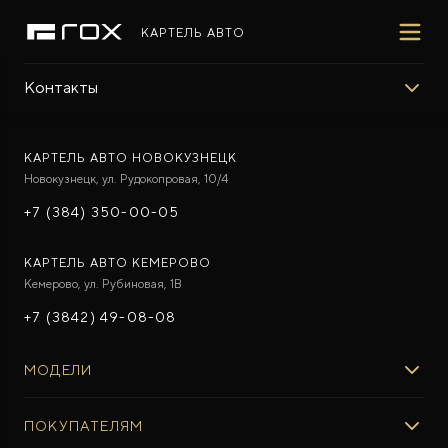
КАРТЕЛЬ АВТО
Контакты
ПОКУПАТЕЛЯМ
ВЛАДЕЛЬЦАМ
МИР ROX
МОДЕЛИ
ВЫБОР И ПОКУПКА
СЕРВИС
О БРЕНДЕ
КАРТЕЛЬ АВТО НОВОКУЗНЕЦК
Новокузнецк, ул. Рудокопровая, 10/4
ФИНАНСЫ И УСЛУГИ
ПОДДЕРЖКА
СОТРУДНИЧЕСТВО
+7 (384) 350-00-05
КАРТЕЛЬ АВТО КЕМЕРОВО
Кемерово, ул. Рубиновая, 1В
+7 (3842) 49-08-08
ROX 01
Гибридный внедорожник премиум-класса
МОДЕЛИ
от 7 500 000 ₽*
ROX 01
ПОКУПАТЕЛЯМ
ROX ADAMAS