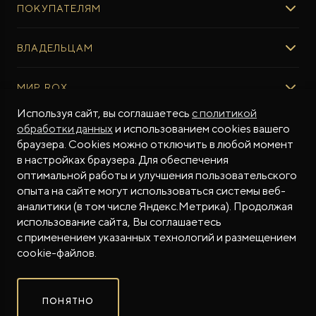
ПОКУПАТЕЛЯМ
ROX ADAMAS
ВЫБОР И ПОКУПКА
ВЛАДЕЛЬЦАМ
Авто в наличии
Консультация эксперта ROX
СЕРВИС
МИР ROX
Тест-драйв
Сервис ROX
Специальные предложения
Используя сайт, вы соглашаетесь
с политикой
Регламент ТО
О БРЕНДЕ
обработки данных
и использованием cookies вашего
ФИНАНСЫ И УСЛУГИ
Программное обеспечение
Бренд ROX
браузера. Cookies можно отключить в любой момент
Финансовые программы
ПОДДЕРЖКА
Дизайн Pininfarina
в настройках браузера. Для обеспечения
Рассчитать кредит
Гарантия производителя
МЫ В СОЦСЕТЯХ
Новости
оптимальной работы и улучшения пользовательского
Трейд-ин
Контракт гарантийной поддержки
опыта на сайте могут использоваться системы веб-
СМИ о нас
аналитики (в том числе Яндекс.Метрика). Продолжая
Калькулятор трейд-ин
Помощь на дорогах
Истории владельцев
использование сайта, Вы соглашаетесь
Страхование
Руководства по эксплуатации
Часто задаваемые вопросы
с применением указанных технологий и размещением
Магазин приложений ROX
СОТРУДНИЧЕСТВО
© 2026
cookie-файлов.
Контакты
ROX в соцсетях
ROX в соцсетях
ROX в соцсетях
Правовая информация
ПОНЯТНО
Сделано в ПЕРКС