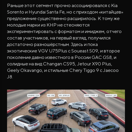
Раньше этот сегмент прочно ассоциировался с Kia
Sorento и Hyundai Santa Fe, но с приходом «китайцев»
предложение существенно расширилось. К тому же
молодые марки из КНР не стесняются
экспериментировать с форматом и имиджем, отчего
состав участников, на первый взгляд, получился
достаточно разношёрстным. Здесь и пока
экзотические VGV U75Plus с Soueast S09, и второе
поколение давно известного в России GAC GS8, и
солидные на вид Changan CS95, Jetour X90 Plus,
Geely Okavango, и стильные Chery Tiggo 9 с Jaecoo
J8.