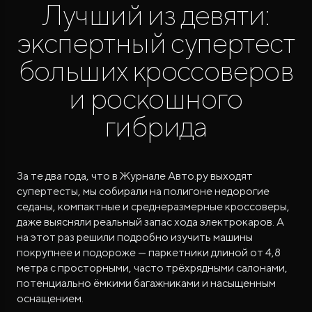
Лучший из девяти:
экспертный супертест
больших кроссоверов
и роскошного
гибрида
ROX ADAMAS
Совершенно новый флагманский внедорожник
от 9 300 000 ₽*
За те два года, что в Журнале Авто.ру выходят
супертесты, мы собирали на полигоне недорогие
седаны, компактные и среднеразмерные кроссоверы,
даже выясняли реальный запас хода электрокаров. А
на этот раз решили подробно изучить машины
покрупнее и подороже — паркетники длиной от 4,8
метра с просторными, часто трёхрядными салонами,
потенциально ёмкими багажниками и насыщенным
оснащением.