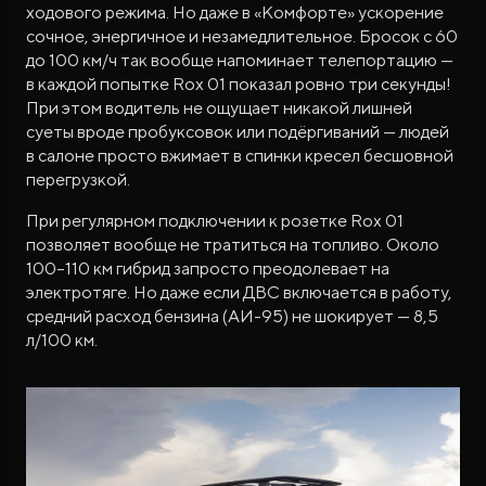
ходового режима. Но даже в «Комфорте» ускорение
сочное, энергичное и незамедлительное. Бросок с 60
до 100 км/ч так вообще напоминает телепортацию —
в каждой попытке Rox 01 показал ровно три секунды!
При этом водитель не ощущает никакой лишней
суеты вроде пробуксовок или подёргиваний — людей
в салоне просто вжимает в спинки кресел бесшовной
перегрузкой.
При регулярном подключении к розетке Rox 01
позволяет вообще не тратиться на топливо. Около
100–110 км гибрид запросто преодолевает на
электротяге. Но даже если ДВС включается в работу,
средний расход бензина (АИ-95) не шокирует — 8,5
л/100 км.