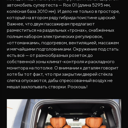
автомобиль супертеста — Rox 01 (длина 5295 мм,
колёсная база 3010 мм). И дело не только в просторе,
который на втором ряду гибрида поистине царский.
Важнее, что двум пассажирам предлагают
разместиться на раздельных «тронах», снабжённых
полным набором электрических регулировок,
«оттоманками», подогревом, вентиляцией, массажем
и мягчайшими подголовниками. Окружение под стать:
есть всё — от разнообразных розеток до
собственной зоны климат-контроля и раскладного
монитора на потолке. О внимании к деталям говорит
хотя бы тот факт, что при закрытии дверей стёкла
слегка опускаются, дабы спрессованный воздух не
мешал захлопывать створки. Роскошь!