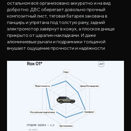
остальном всё организовано аккуратно и на вид
добротно. ДВС оберегает довольно прочный
композитный лист, тяговая батарея закована в
панцирь и упрятана под толстую раму, задний
электромотор завёрнут в кожух, а плоское днище
прикрыто от царапин накладками. И даже
алюминиевые рычаги и подрамники толщиной
внушают ощущение прочности и надёжности.