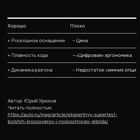
Хорошо
Плохо
+ Роскошное оснащение
− Цена
+ Плавность хода
− «Цифровая» эргономика
+ Динамика разгона
– Недостаток «зимних опций
Автор: Юрий Урюков
Читать полностью:
https://auto.ru/mag/article/ekspertnyy-supertest-
bolshih-krossoverov-i-roskoshnogo-gibrida/