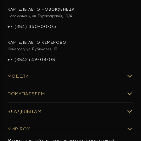
КАРТЕЛЬ АВТО НОВОКУЗНЕЦК
Новокузнецк, ул. Рудокопровая, 10/4
+7 (384) 350-00-05
КАРТЕЛЬ АВТО КЕМЕРОВО
Кемерово, ул. Рубиновая, 1В
+7 (3842) 49-08-08
МОДЕЛИ
ROX 01
ПОКУПАТЕЛЯМ
ROX ADAMAS
ВЫБОР И ПОКУПКА
ВЛАДЕЛЬЦАМ
Авто в наличии
Консультация эксперта ROX
СЕРВИС
МИР ROX
Тест-драйв
Сервис ROX
Специальные предложения
Используя сайт, вы соглашаетесь
с политикой
Регламент ТО
О БРЕНДЕ