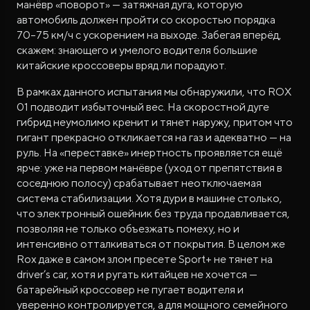
манёвр «поворот» — затяжная дуга, которую
автомобиль должен пройти со скоростью порядка
70–75 км/ч с ускорением на выходе. Забегая вперёд,
скажем: знающего и умелого водителя большие
китайские кроссоверы вряд ли порадуют.
В рамках данного испытания мы обнаружили, что ROX
01 подводит избыточный вес. На скоростной дуге
гибрид неумолимо кренит и тянет наружу, притом что
гигант прекрасно откликается на газ и адекватно — на
руль. На «переставке» инертность проявляется ещё
ярче: уже на первом манёвре (уход от препятствия в
соседнюю полосу) срабатывает неотключаемая
система стабилизации. Хотя дури в машине столько,
что электронный ошейник без труда продавливается,
позволяя не только объезжать помеху, но и
интенсивно отталкиваться от покрытия. В целом же
Rox даже в самом злом пресете Sport+ не тянет на
driver’s car, хотя и ругать китайцев не хочется —
батарейный кроссовер не пугает водителя и
уверенно контролируется, а для мощного семейного