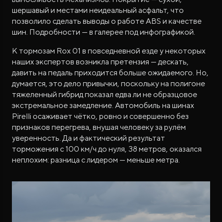
шершавый и местами неидеальный асфальт, что
позволило сделать выводы о работе ABS и качестве
шин. Подробности — в галерее под инфографикой.
К тормозам Rox 01 в повседневной езде у некоторых
наших экспертов возникла претензия — дескать,
давить на педаль приходится больше ожидаемого. Но,
думается, это дело привычки, поскольку на полигоне
тяжеленный гибрид показал едва ли не образцовое
экстремальное замедление. Автомобиль на шинах
Pirelli осаживает чётко, ровно и совершенно без
признаков перегрева, внушая человеку за рулём
уверенность. Да и фактический результат
торможения с 100 км/ч до нуля, 38 метров, оказался
неплохим: разница с лидером — меньше метра.