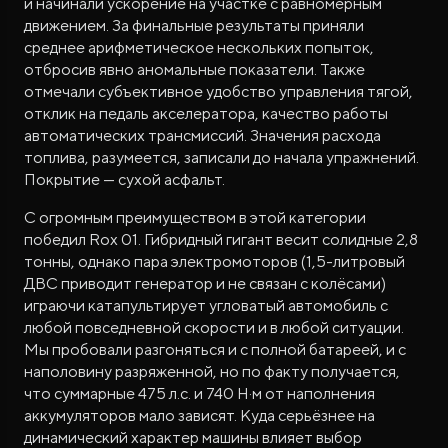
и начинали ускорение на участке с равномерным
движением. За финальные результаты приняли
среднее арифметическое нескольких попыток,
отбросив явно аномальные показатели. Также
отмечали субъективное удобство управления тягой,
отклик на педаль акселератора, качество работы
автоматических трансмиссий. Значения расхода
топлива, разумеется, записали до начала упражнений.
Покрытие — сухой асфальт.
С огромным преимуществом в этой категории
победил Rox 01. Гибридный гигант весит солидные 2,8
тонны, однако пара электромоторов (1,5-литровый
ДВС приводит генератор и не связан с колёсами)
играючи катапультирует угловатый автомобиль с
любой повседневной скорости и в любой ситуации.
Мы пробовали разгоняться и с полной батареей, и с
наполовину разряженной, но по факту получается,
что суммарные 475 л.с. и 740 Н·м от наполнения
аккумуляторов мало зависят. Куда серьёзнее на
динамический характер машины влияет выбор