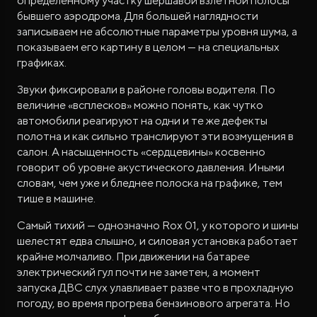
определённому участку шершавой взлётной полосы
бывшего аэродрома. Для большей наглядности
записываем не абсолютные параметры уровня шума, а
показываем его картину в целом — на специальных
графиках.
Звуки фиксировали в районе головы водителя. По
величине «всплесков» можно понять, как чутко
автомобили реагируют на одни и те же дефекты
полотна и как сильно транслируют эти возмущения в
салон. А насыщенность «сердцевины» косвенно
говорит об уровне акустического давления. Иными
словам, чем уже и бледнее полоска на графике, тем
тише в машине.
Самый тихий — однозначно Rox 01, у которого и шины
шелестят едва слышно, и силовая установка работает
крайне молчаливо. При движении на батарее
электрический гул почти не заметен, а момент
запуска ДВС слух улавливает разве что в прохладную
погоду, во время прогрева бензинового агрегата. Но