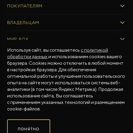
ПОКУПАТЕЛЯМ
ROX ADAMAS
ВЫБОР И ПОКУПКА
ВЛАДЕЛЬЦАМ
Авто в наличии
Консультация эксперта ROX
СЕРВИС
МИР ROX
Тест-драйв
Сервис ROX
Специальные предложения
Используя сайт, вы соглашаетесь
с политикой
Регламент ТО
О БРЕНДЕ
обработки данных
и использованием cookies вашего
ФИНАНСЫ И УСЛУГИ
Программное обеспечение
Бренд ROX
браузера. Cookies можно отключить в любой момент
Финансовые программы
ПОДДЕРЖКА
Дизайн Pininfarina
в настройках браузера. Для обеспечения
Рассчитать кредит
Гарантия производителя
МЫ В СОЦСЕТЯХ
Новости
оптимальной работы и улучшения пользовательского
Трейд-ин
Контракт гарантийной поддержки
опыта на сайте могут использоваться системы веб-
СМИ о нас
аналитики (в том числе Яндекс.Метрика). Продолжая
Калькулятор трейд-ин
Помощь на дорогах
Истории владельцев
использование сайта, Вы соглашаетесь
Страхование
Руководства по эксплуатации
Часто задаваемые вопросы
с применением указанных технологий и размещением
Магазин приложений ROX
СОТРУДНИЧЕСТВО
© 2026
cookie-файлов.
Контакты
ROX в соцсетях
ROX в соцсетях
ROX в соцсетях
Правовая информация
ПОНЯТНО
Сделано в ПЕРКС