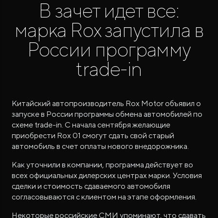
В зачет идет все:
марка Rox запустила в
России программу
trade-in
ROX ADAMAS
Совершенно новый флагманский внедорожник
от 9 300 000 ₽*
Китайский автопроизводитель Rox Motor объявил о
запуске в России программы обмена автомобилей по
схеме trade-in. С начала сентября желающие
приобрести Rox 01 смогут сдать свой старый
автомобиль в счет оплаты нового внедорожника.
Как уточнили в компании, программа действует во
всех официальных дилерских центрах марки. Условия
сделки и стоимость сдаваемого автомобиля
согласовываются с клиентом на этапе оформления.
Некоторые российские СМИ упоминают, что сдавать