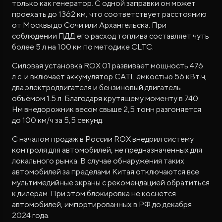
только как генератор. С одной заправки он может
проехать до 1362 км, что соответствует расстоянию
от Москвы до Сочи или Архангельска. При
соблюдении ПДД его расход топлива составляет чуть
более 5 л на 100 км по методике CLTC.
Силовая установка ROX 01 развивает мощность 476
л.с. и включает аккумулятор CATL ёмкостью 56 кВт·ч,
два электродвигателя и бензиновый двигатель
объёмом 1.5 л. Благодаря крутящему моменту в 740
Нм внедорожник весом свыше 2,5 тонн разгоняется
до 100 км/ч за 5,5 секунд.
С началом продаж в России ROX внедрил систему
контроля для автомобилей, не предназначенных для
локального рынка. В случае обнаружения таких
автомобилей за пределами Китая отключаются все
мультимедийные экраны с рекомендацией обратиться
к дилерам. При этом блокировка не коснется
автомобилей, импортированных в РФ до декабря
2024 года.