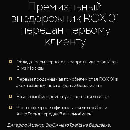
Премиальный
внедорожник ROX 01
передан первому
клиенту
ROX ADAMAS
Совершенно новый флагманский внедорожник
от 9 300 000 ₽*
Обладателем первого внедорожника стал Иван
С. из Москвы
Первым проданным автомобилем стал ROX 01 в
эксклюзивном цвете «белый бриллиант»
На автомобиль действует гарантия до 8 лет
Всего в феврале официальный дилер ЭрСи
АвтоТрейд передал 5 автомобилей
Дилерский центр ЭрСи АвтоТрейд на Варшавке,