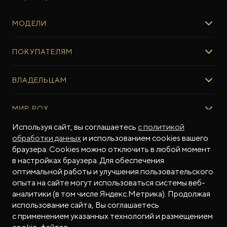
МОДЕЛИ
ROX 01
ПОКУПАТЕЛЯМ
ROX ADAMAS
ВЫБОР И ПОКУПКА
ВЛАДЕЛЬЦАМ
Авто в наличии
Консультация эксперта ROX
СЕРВИС
МИР ROX
Тест-драйв
Сервис ROX
Специальные предложения
Используя сайт, вы соглашаетесь
с политикой
Регламент ТО
О БРЕНДЕ
обработки данных
и использованием cookies вашего
ФИНАНСЫ И УСЛУГИ
Программное обеспечение
Бренд ROX
браузера. Cookies можно отключить в любой момент
Финансовые программы
ПОДДЕРЖКА
Дизайн Pininfarina
в настройках браузера. Для обеспечения
Рассчитать кредит
Гарантия производителя
МЫ В СОЦСЕТЯХ
Новости
оптимальной работы и улучшения пользовательского
Трейд-ин
Контракт гарантийной поддержки
опыта на сайте могут использоваться системы веб-
СМИ о нас
аналитики (в том числе Яндекс.Метрика). Продолжая
Калькулятор трейд-ин
Помощь на дорогах
Истории владельцев
использование сайта, Вы соглашаетесь
Страхование
Руководства по эксплуатации
Часто задаваемые вопросы
с применением указанных технологий и размещением
Магазин приложений ROX
СОТРУДНИЧЕСТВО
© 2026