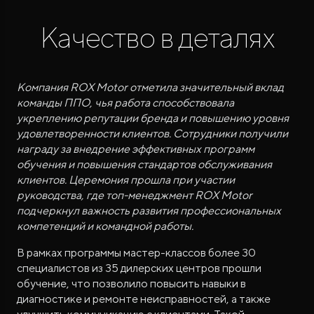
Качество в деталях
Компания ROX Motor отметила значительный вклад
команды ППО, чья работа способствовала
укреплению репутации бренда и повышению уровня
ROX ADAMAS
удовлетворенности клиентов. Сотрудники получили
Совершенно новый флагманский внедорожник
от 9 300 000 ₽*
награду за внедрение эффективных программ
обучения и повышения стандартов обслуживания
клиентов. Церемония прошла при участии
руководства, где топ-менеджмент ROX Motor
подчеркнул важность развития профессиональных
компетенций и командной работы.
В рамках программы мастер-классов более 30
специалистов из 35 дилерских центров прошли
обучение, что позволило повысить навыки в
диагностике и ремонте неисправностей, а также