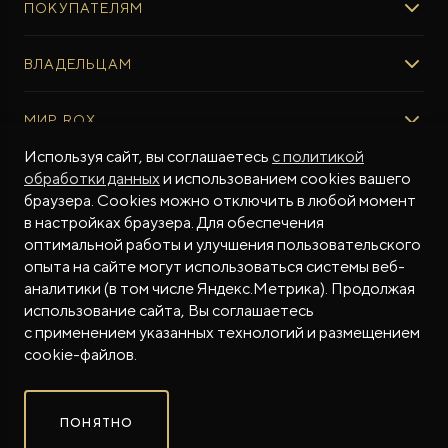
ПОКУПАТЕЛЯМ
ROX ADAMAS
ВЫБОР И ПОКУПКА
ВЛАДЕЛЬЦАМ
Авто в наличии
Консультация эксперта ROX
СЕРВИС
МИР ROX
Тест-драйв
Сервис ROX
Специальные предложения
Используя сайт, вы соглашаетесь
с политикой
Регламент ТО
О БРЕНДЕ
обработки данных
и использованием cookies вашего
ФИНАНСЫ И УСЛУГИ
Программное обеспечение
Бренд ROX
браузера. Cookies можно отключить в любой момент
Финансовые программы
ПОДДЕРЖКА
Дизайн Pininfarina
в настройках браузера. Для обеспечения
Рассчитать кредит
Гарантия производителя
МЫ В СОЦСЕТЯХ
Новости
оптимальной работы и улучшения пользовательского
Трейд-ин
Контракт гарантийной поддержки
опыта на сайте могут использоваться системы веб-
СМИ о нас
аналитики (в том числе Яндекс.Метрика). Продолжая
Калькулятор трейд-ин
Помощь на дорогах
Истории владельцев
использование сайта, Вы соглашаетесь
Страхование
Руководства по эксплуатации
Часто задаваемые вопросы
с применением указанных технологий и размещением
Магазин приложений ROX
СОТРУДНИЧЕСТВО
© 2026
cookie-файлов.
Контакты
ROX в соцсетях
ROX в соцсетях
ROX в соцсетях
Правовая информация
ПОНЯТНО
Сделано в ПЕРКС