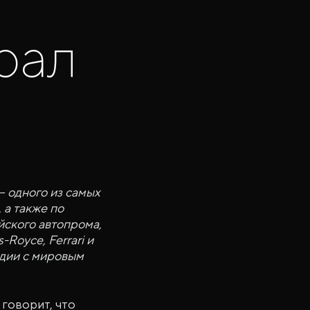
рал
– одного из самых
 а также по
йского автопрома,
-Royce, Ferrari и
удии с мировым
говорит, что