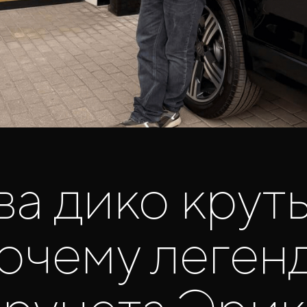
ва дико круты
очему леген