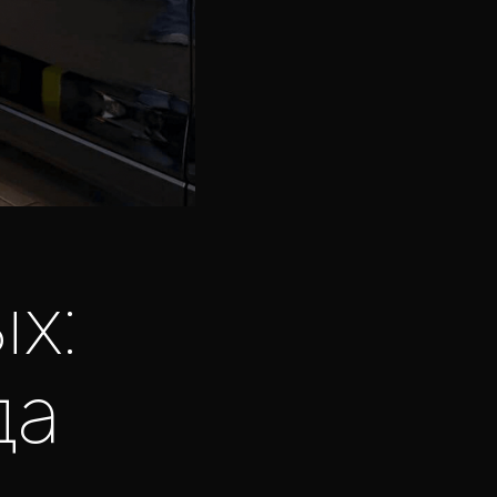
х:
да