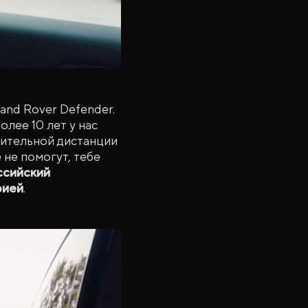
and Rover Defender.
лее 10 лет у нас
лительной дистанции
 не помогут, тебе
ссийский
рией
.