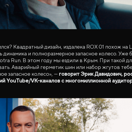
лся? Квадратный дизайн, издалека ROX 01 похож на L
 динамика и полноразмерное запасное колесо. Уже бо
tra Run. В этом году мы ездили в Крым. При такой д
ать. Аварийный герметик шин или набор жгутов тебе
ое запасное колесо», —
говорит Эрик Давидович, ро
ий YouTube/VK-каналов с многомиллионной аудито