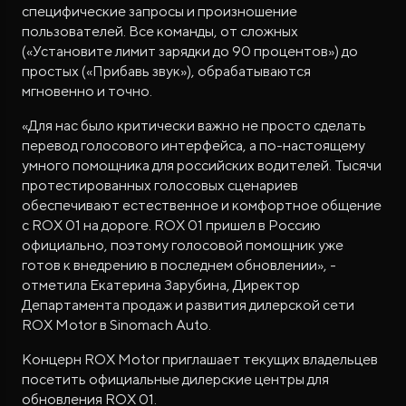
специфические запросы и произношение
пользователей. Все команды, от сложных
(«Установите лимит зарядки до 90 процентов») до
простых («Прибавь звук»), обрабатываются
мгновенно и точно.
«Для нас было критически важно не просто сделать
перевод голосового интерфейса, а по-настоящему
умного помощника для российских водителей. Тысячи
протестированных голосовых сценариев
обеспечивают естественное и комфортное общение
с ROX 01 на дороге. ROX 01 пришел в Россию
официально, поэтому голосовой помощник уже
готов к внедрению в последнем обновлении», -
отметила Екатерина Зарубина, Директор
Департамента продаж и развития дилерской сети
ROX Motor в Sinomach Auto.
Концерн ROX Motor приглашает текущих владельцев
посетить официальные дилерские центры для
обновления ROX 01.