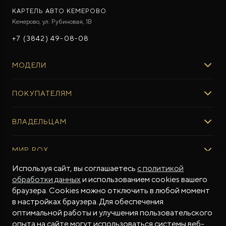
КАРТЕЛЬ АВТО КЕМЕРОВО
Кемерово, ул. Рубиновая, 1В
+7 (3842) 49-08-08
МОДЕЛИ
ROX 01
ПОКУПАТЕЛЯМ
ROX ADAMAS
ВЫБОР И ПОКУПКА
ВЛАДЕЛЬЦАМ
Авто в наличии
Консультация эксперта ROX
СЕРВИС
МИР ROX
Тест-драйв
Сервис ROX
Специальные предложения
Регламент ТО
Используя сайт, вы соглашаетесь
с политикой
О БРЕНДЕ
обработки данных
и использованием cookies вашего
ФИНАНСЫ И УСЛУГИ
Программное обеспечение
Бренд ROX
браузера. Cookies можно отключить в любой момент
Финансовые программы
ПОДДЕРЖКА
Дизайн Pininfarina
в настройках браузера. Для обеспечения
Рассчитать кредит
Гарантия производителя
МЫ В СОЦСЕТЯХ
Новости
оптимальной работы и улучшения пользовательского
Трейд-ин
Контракт гарантийной поддержки
СМИ о нас
опыта на сайте могут использоваться системы веб-