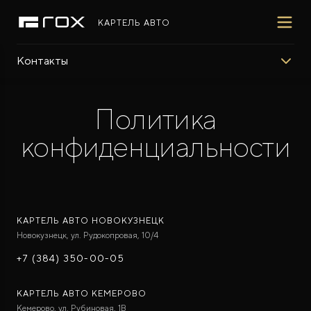
КАРТЕЛЬ АВТО
Контакты
ПОКУПАТЕЛЯМ
ВЛАДЕЛЬЦАМ
МИР ROX
МОДЕЛИ
ВЫБОР И ПОКУПКА
СЕРВИС
О БРЕНДЕ
Политика
конфиденциальности
ФИНАНСЫ И УСЛУГИ
ПОДДЕРЖКА
СОТРУДНИЧЕСТВО
КАРТЕЛЬ АВТО НОВОКУЗНЕЦК
Новокузнецк, ул. Рудокопровая, 10/4
ROX 01
Гибридный внедорожник премиум-класса
+7 (384) 350-00-05
Cкоро появится
КАРТЕЛЬ АВТО КЕМЕРОВО
Кемерово, ул. Рубиновая, 1В