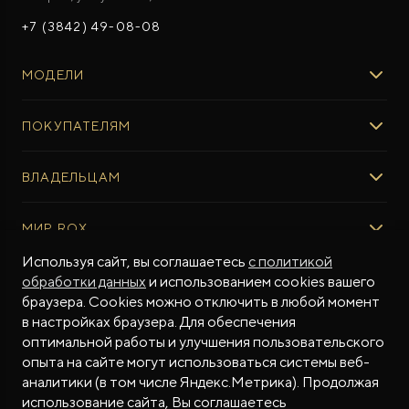
+7 (3842) 49-08-08
МОДЕЛИ
ROX 01
ПОКУПАТЕЛЯМ
ROX ADAMAS
ROX ADAMAS
ВЫБОР И ПОКУПКА
Совершенно новый флагманский внедорожник
ВЛАДЕЛЬЦАМ
Авто в наличии
от 9 300 000 ₽*
Консультация эксперта ROX
СЕРВИС
МИР ROX
Тест-драйв
Сервис ROX
Специальные предложения
Регламент ТО
Используя сайт, вы соглашаетесь
с политикой
О БРЕНДЕ
обработки данных
и использованием cookies вашего
ФИНАНСЫ И УСЛУГИ
Программное обеспечение
Бренд ROX
браузера. Cookies можно отключить в любой момент
Финансовые программы
ПОДДЕРЖКА
Дизайн Pininfarina
в настройках браузера. Для обеспечения
Рассчитать кредит
Гарантия производителя
МЫ В СОЦСЕТЯХ
Новости
оптимальной работы и улучшения пользовательского
Трейд-ин
Контракт гарантийной поддержки
СМИ о нас
опыта на сайте могут использоваться системы веб-
аналитики (в том числе Яндекс.Метрика). Продолжая
Калькулятор трейд-ин
Помощь на дорогах
Истории владельцев
использование сайта, Вы соглашаетесь
Страхование
Руководства по эксплуатации